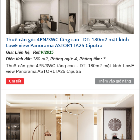
Khu vực bể bơi
Rạp chiếu phim Platinum Cineplex tại Vincom Center
2
Long Biên có tổng diện tích lên đến 3.400m
với 7 phòng
chiếu phim và hơn 1.300 chỗ ngồi
Thuê căn góc 4PN/3WC tầng cao - DT: 180m2 mặt kính
LowE view Panorama ASTOR1 IA25 Ciputra
,
Giá:
Liên hệ
Ref:
VI2015
180 m2,
4,
3
Diện tích đất:
Phòng ngủ:
Phòng tắm:
Thuê căn góc 4PN/3WC tầng cao - DT: 180m2 mặt kính LowE
view Panorama ASTOR1 IA25 Ciputra
Chi tiết
Thêm vào giỏ hàng
Rạp chiếu phim
Hệ thống các sông hồ cùng với cây xanh rộng gần
600.000m2 tạo nên một quần thể kiến trúc xanh, mang