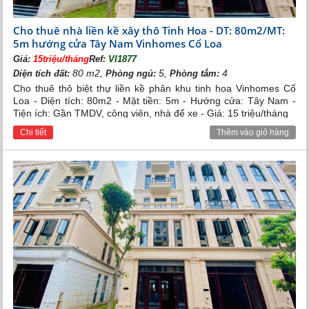
Cho thuê nhà liền kề xây thô Tinh Hoa - DT: 80m2/MT:
5m hướng cửa Tây Nam Vinhomes Cổ Loa
Giá:
15triệu/tháng
Ref:
VI1877
80 m2,
5,
4
Diện tích đất:
Phòng ngủ:
Phòng tắm:
Cho thuê thô biệt thự liền kề phân khu tinh hoa Vinhomes Cổ
Loa - Diện tích: 80m2 - Mặt tiền: 5m - Hướng cửa: Tây Nam -
Tiện ích: Gần TMDV, công viên, nhà để xe - Giá: 15 triệu/tháng
Chi tiết
Thêm vào giỏ hàng