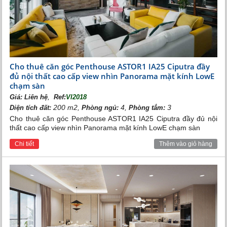
còn có trường học, bệnh viện đều theo chuẩn quốc tế
mang thương hiệu Vingroup, bể bơi, phòng tập Gym,
trung tâm thương mại Vincom Center Long Biên....
Cho thuê căn góc Penthouse ASTOR1 IA25 Ciputra đầy
đủ nội thất cao cấp view nhìn Panorama mặt kính LowE
chạm sàn
,
Giá:
Liên hệ
Ref:
VI2018
200 m2,
4,
3
Diện tích đất:
Phòng ngủ:
Phòng tắm:
Cho thuê căn góc Penthouse ASTOR1 IA25 Ciputra đầy đủ nội
thất cao cấp view nhìn Panorama mặt kính LowE chạm sàn
Vincom Center Long Biên
Chi tiết
Thêm vào giỏ hàng
Các khu vui chơi cho trẻ em được bố trí quanh
khu đô thị,
đáp ứng nhu cầu cho những quý cư dân nhí ở mọi lúc
mọi nơi
. Tiện ích đẳng cấp khác là vườn nướng BBQ
rộng tới 10.000 m2 ngay cạnh khu biệt thự để cư dân
thưởng thức những buổi camping cuối tuần.