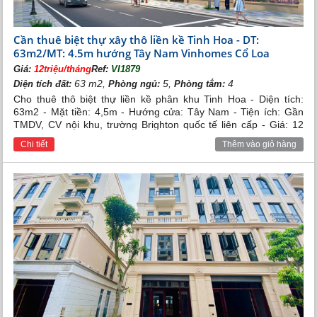
Cần thuê biệt thự xây thô liền kề Tinh Hoa - DT:
63m2/MT: 4.5m hướng Tây Nam Vinhomes Cổ Loa
Giá:
12triệu/tháng
Ref:
VI1879
63 m2,
5,
4
Diện tích đất:
Phòng ngủ:
Phòng tắm:
Cho thuê thô biệt thự liền kề phân khu Tinh Hoa - Diện tích:
63m2 - Mặt tiền: 4,5m - Hướng cửa: Tây Nam - Tiện ích: Gần
TMDV, CV nội khu, trường Brighton quốc tế liên cấp - Giá: 12
triệu/tháng
Chi tiết
Thêm vào giỏ hàng