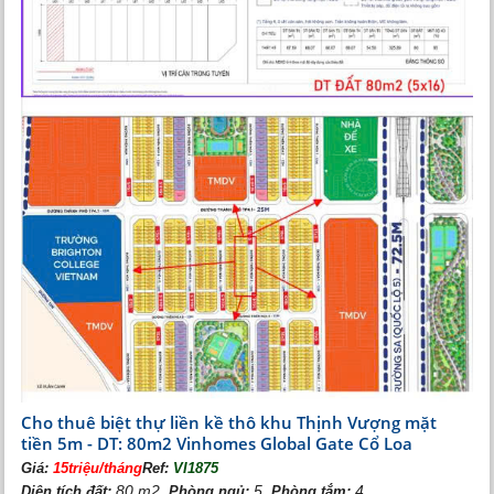
Cho thuê biệt thự liền kề thô khu Thịnh Vượng mặt
tiền 5m - DT: 80m2 Vinhomes Global Gate Cổ Loa
Giá:
15triệu/tháng
Ref:
VI1875
80 m2,
5,
4
Diện tích đất:
Phòng ngủ:
Phòng tắm: