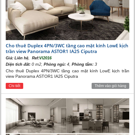
Cho thuê Duplex 4PN/3WC tầng cao mặt kính LowE kịch
trần view Panorama ASTOR1 IA25 Ciputra
Sân golf Vinhomes Riveside
,
Giá:
Liên hệ
Ref:
VI2016
0 m2,
4,
3
Diện tích đất:
Phòng ngủ:
Phòng tắm:
Cho thuê Duplex 4PN/3WC tầng cao mặt kính LowE kịch trần
view Panorama ASTOR1 IA25 Ciputra
Chi tiết
Thêm vào giỏ hàng