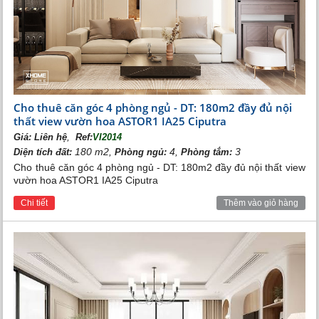
đến không gian sống trong lành và nâng cao sức khỏe
cho người dân sống tại đây.
Cho thuê căn góc 4 phòng ngủ - DT: 180m2 đầy đủ nội
thất view vườn hoa ASTOR1 IA25 Ciputra
,
Giá:
Liên hệ
Ref:
VI2014
180 m2,
4,
3
Diện tích đất:
Phòng ngủ:
Phòng tắm:
Cho thuê căn góc 4 phòng ngủ - DT: 180m2 đầy đủ nội thất view
vườn hoa ASTOR1 IA25 Ciputra
Chi tiết
Thêm vào giỏ hàng
Thả đèn
Thiết kế biệt thự Vinhomes Riverside
Bên trong
nhà Vinhomes Riverside
được thiết kế theo
phong cách bán cổ điển, vẻ đẹp sang trọng nhưng
không kém phần hiện đại, toát lên sự độc đáo tinh tế của
căn biệt thự. Các yếu tố hướng nắng, hướng gió, phong