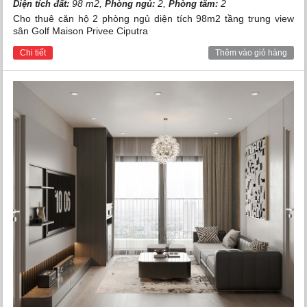
98 m2,
2,
2
Diện tích đất:
Phòng ngủ:
Phòng tắm:
Cho thuê căn hộ 2 phòng ngủ diện tích 98m2 tầng trung view
sân Golf Maison Privee Ciputra
Chi tiết
Thêm vào giỏ hàng
Thiết kế không gian phòng ngủ biệt thự Vinhomes
Riverside
Không gian sống sang trọng, tiện ích đẳng cấp và cảnh
quan tuyệt đẹp đã tạo nên một chốn an cư hoàn hảo ven
sông trong lòng Thủ đô Hà Nội.
Khu biệt thự Vinhomes
Riverside
chắc chắn sẽ là lựa chọn thông thái không chỉ
cho những quý khách hạng sang mà còn cho cả những
nhà đầu tư có tiềm lực tài chính.
Thời điểm hiện tại,
dự án Vinhomes Riverside
chỉ còn
nguồn hàng mua bán, chuyển nhượng và cho thuê. Quý
khách hàng có nhu cầu sở hữu hoặc thuê nhà, biệt thự tại
đây hãy xem các lựa chọn dưới đây:
Bán biệt thự Vinhomes Riverside
Cho thuê biệt thự Vinhomes Riverside