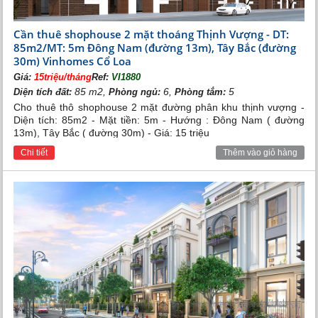
Cần thuê shophouse 2 mặt thoáng Thịnh Vượng - DT:
85m2/MT: 5m Đông Nam (đường 13m), Tây Bắc (đường
30m) Vinhomes Cổ Loa
Giá:
15triệu/tháng
Ref:
VI1880
85 m2,
6,
5
Diện tích đất:
Phòng ngủ:
Phòng tắm:
Cho thuê thô shophouse 2 mặt đường phân khu thịnh vượng -
Diện tích: 85m2 - Mặt tiền: 5m - Hướng : Đông Nam ( đường
13m), Tây Bắc ( đường 30m) - Giá: 15 triệu
Chi tiết
Thêm vào giỏ hàng