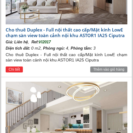
Cho thuê Duplex - Full nội thất cao cấp/Mặt kính LowE
chạm sàn view toàn cảnh nội khu ASTOR1 IA25 Ciputra
,
Giá:
Liên hệ
Ref:
VI2017
0 m2,
4,
3
Diện tích đất:
Phòng ngủ:
Phòng tắm:
Cho thuê Duplex - Full nội thất cao cấp/Mặt kính LowE chạm
sàn view toàn cảnh nội khu ASTOR1 IA25 Ciputra
Cảnh vườn BBQ
Chi tiết
Thêm vào giỏ hàng
Ấn tượng nhất là sân golf đẳng cấp của khu đô thị. Sân
golf được thiết kế rộng tới 6.526m2 với 20 làn tập được
trang bị đầy đủ các thiết bị hiện đại theo tiêu chuẩn thế
giới, thỏa mãn niềm yêu thích của những tay golf hạng
sang.