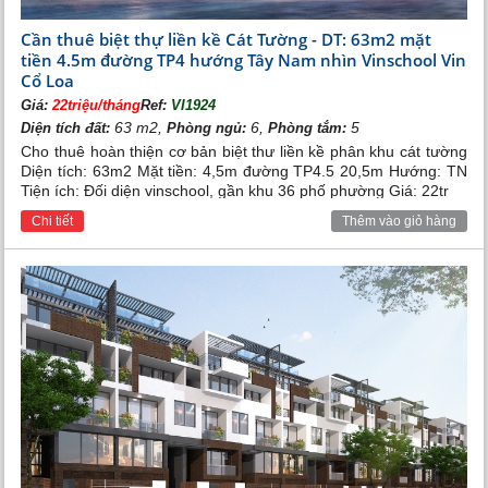
Cần thuê biệt thự liền kề Cát Tường - DT: 63m2 mặt
tiền 4.5m đường TP4 hướng Tây Nam nhìn Vinschool Vin
Cổ Loa
Giá:
22triệu/tháng
Ref:
VI1924
63 m2,
6,
5
Diện tích đất:
Phòng ngủ:
Phòng tắm:
Cho thuê hoàn thiện cơ bản biệt thư liền kề phân khu cát tường
Diện tích: 63m2 Mặt tiền: 4,5m đường TP4.5 20,5m Hướng: TN
Tiện ích: Đối diện vinschool, gần khu 36 phố phường Giá: 22tr
Chi tiết
Thêm vào giỏ hàng