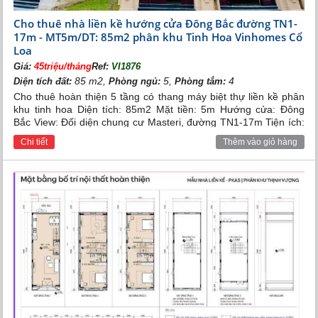
Cho thuê nhà liền kề hướng cửa Đông Bắc đường TN1-
17m - MT5m/DT: 85m2 phân khu Tinh Hoa Vinhomes Cổ
Loa
Giá:
45triệu/tháng
Ref:
VI1876
85 m2,
5,
4
Diện tích đất:
Phòng ngủ:
Phòng tắm:
Cho thuê hoàn thiện 5 tầng có thang máy biệt thự liền kề phân
khu tinh hoa Diện tích: 85m2 Mặt tiền: 5m Hướng cửa: Đông
Bắc View: Đối diện chung cư Masteri, đường TN1-17m Tiện ích:
Gần công viên nội khu, TMDV, QL5 Giá: 45tr
Chi tiết
Thêm vào giỏ hàng