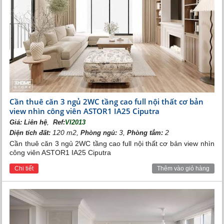
thủy theo bản mệnh chủ nhân đều được các kiến trúc sư
tài ba của Vingroup thiết kế đầy khoa học, mang đến
không gian sống đẳng cấp, giao hòa với thiên nhiên.
Nội thất trong căn biệt thự là các sản phẩm đến từ những
thương hiệu đẳng cấp thế giới với sự phối hợp hài hòa,
khoa học, đáp ứng nhu cầu thiết yếu của cuộc sống gia
chủ.
Cần thuê căn 3 ngủ 2WC tầng cao full nội thất cơ bản
view nhìn công viên ASTOR1 IA25 Ciputra
,
Giá:
Liên hệ
Ref:
VI2013
120 m2,
3,
2
Diện tích đất:
Phòng ngủ:
Phòng tắm:
Cần thuê căn 3 ngủ 2WC tầng cao full nội thất cơ bản view nhìn
công viên ASTOR1 IA25 Ciputra
Chi tiết
Thêm vào giỏ hàng