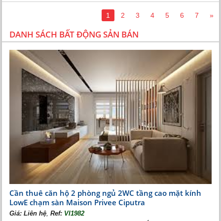
1
2
3
4
5
6
7
»
DANH SÁCH BẤT ĐỘNG SẢN BÁN
Thiết kế không gian biệt thự
Cần thuê căn hộ 2 phòng ngủ 2WC tầng cao mặt kính
LowE chạm sàn Maison Privee Ciputra
,
Giá:
Liên hệ
Ref:
VI1982