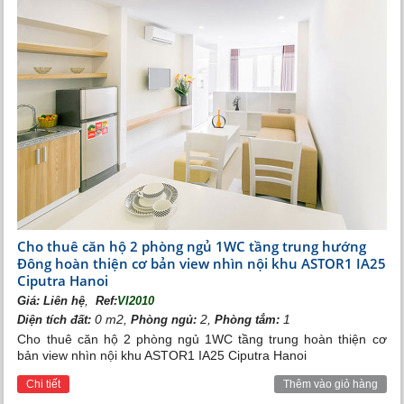
Phòng giải trí Vinhomes Riverside
Biệt thự Vinhomes Riverside
được thiết kế sang trọng,
yên tĩnh mang đến cho quý khách không gian sống thanh
Cho thuê căn hộ 2 phòng ngủ 1WC tầng trung hướng
bình.
Đông hoàn thiện cơ bản view nhìn nội khu ASTOR1 IA25
Ciputra Hanoi
,
Giá:
Liên hệ
Ref:
VI2010
0 m2,
2,
1
Diện tích đất:
Phòng ngủ:
Phòng tắm:
Cho thuê căn hộ 2 phòng ngủ 1WC tầng trung hoàn thiện cơ
bản view nhìn nội khu ASTOR1 IA25 Ciputra Hanoi
Chi tiết
Thêm vào giỏ hàng