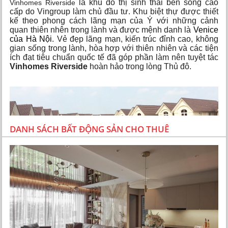
là khu đô thị sinh thái bên sông cao
Vinhomes Riverside
cấp do Vingroup làm chủ đầu tư. Khu biệt thự được thiết
kế theo phong cách lãng mạn của Ý với những cảnh
quan thiên nhên trong lành và được mệnh danh là
Venice
của Hà Nội
. Vẻ đẹp lãng mạn, kiến trúc đỉnh cao, không
gian sống trong lành, hòa hợp với thiên nhiên và các tiện
ích đạt tiêu chuẩn quốc tế đã góp phần làm nên tuyệt tác
Vinhomes Riverside
hoàn hảo trong lòng Thủ đô.
DANH SÁCH BẤT ĐỘNG SẢN CHO THUÊ
Tổng quan biệt thự Vinhomes Riverside Long Biên
TỔNG QUAN BIỆT THỰ VINHOMES