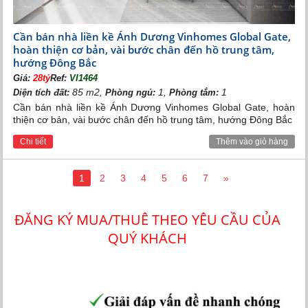
Cần bán nhà liền kề Ánh Dương Vinhomes Global Gate,
hoàn thiện cơ bản, vài bước chân đến hồ trung tâm,
hướng Đông Bắc
Giá:
28tỷ
Ref:
VI1464
85 m2,
1,
1
Diện tích đất:
Phòng ngủ:
Phòng tắm:
Cần bán nhà liền kề Ánh Dương Vinhomes Global Gate, hoàn
thiện cơ bản, vài bước chân đến hồ trung tâm, hướng Đông Bắc
Chi tiết
Thêm vào giỏ hàng
1
2
3
4
5
6
7
»
ĐĂNG KÝ MUA/THUÊ THEO YÊU CẦU CỦA
QUÝ KHÁCH