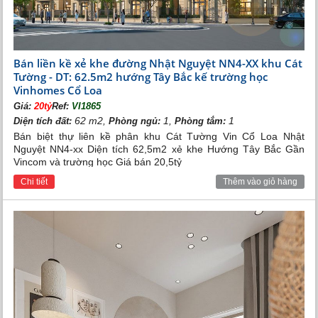
Kết luận
Nhà liền kề tại Vinhomes Cổ Loa không chỉ đáp ứng được nhu
cầu về một ngôi nhà tiện nghi, hiện đại mà còn là một lựa chọn
đầu tư thông minh. Với mức giá hợp lý, diện tích linh hoạt và các
Bán liền kề xẻ khe đường Nhật Nguyệt NN4-XX khu Cát
tiện ích vượt trội, bán nhà liền kề Vinhomes Cổ Loa đang là sự
Tường - DT: 62.5m2 hướng Tây Bắc kế trường học
lựa chọn hàng đầu của nhiều khách hàng. Đừng bỏ lỡ cơ hội sở
Vinhomes Cổ Loa
hữu một ngôi nhà trong mơ tại khu đô thị đẳng cấp này!
Giá:
20tỷ
Ref:
VI1865
Để biết thêm thông tin chi tiết về
mua bán nhà liền kề
62 m2,
1,
1
Diện tích đất:
Phòng ngủ:
Phòng tắm:
Vinhomes Cổ Loa Đông Anh - Vinhomes Global Gate
, Quý
Bán biệt thự liên kề phân khu Cát Tường Vin Cổ Loa Nhật
khách vui lòng liên hệ với Tân Long Land qua:
Nguyệt NN4-xx Diện tích 62,5m2 xẻ khe Hướng Tây Bắc Gần
bietthuvinhomesriverside.biz
Website:
Vincom và trường học Giá bán 20,5tỷ
Hotline:
0989.734.734
Địa chỉ: 39B Xuân Diệu, Tây Hồ, Hà Nội
Chi tiết
Thêm vào giỏ hàng
>> Xem thêm:
Bán căn hộ Vinhomes Cổ Loa