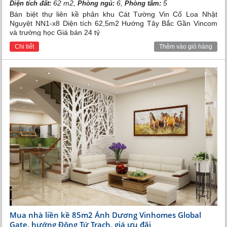
62 m2,
6,
5
Diện tích đất:
Phòng ngủ:
Phòng tắm:
Bán biệt thự liên kề phân khu Cát Tường Vin Cổ Loa Nhật
Nguyệt NN1-x8 Diện tích 62,5m2 Hướng Tây Bắc Gần Vincom
và trường học Giá bán 24 tỷ
Chi tiết
Thêm vào giỏ hàng
Mua nhà liền kề 85m2 Ánh Dương Vinhomes Global
Gate, hướng Đông Tứ Trạch, giá ưu đãi