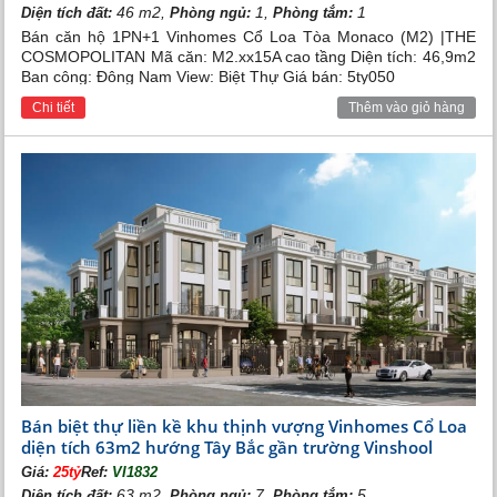
46 m2,
1,
1
Diện tích đất:
Phòng ngủ:
Phòng tắm:
Bán căn hộ 1PN+1 Vinhomes Cổ Loa Tòa Monaco (M2) |THE
COSMOPOLITAN Mã căn: M2.xx15A cao tầng Diện tích: 46,9m2
Ban công: Đông Nam View: Biệt Thự Giá bán: 5ty050
Chi tiết
Thêm vào giỏ hàng
Bán biệt thự liền kề khu thịnh vượng Vinhomes Cổ Loa
diện tích 63m2 hướng Tây Bắc gần trường Vinshool
Giá:
25tỷ
Ref:
VI1832
63 m2,
7,
5
Diện tích đất:
Phòng ngủ:
Phòng tắm: