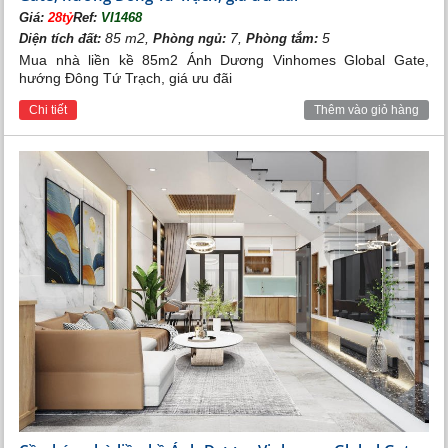
Giá:
28tỷ
Ref:
VI1468
85 m2,
7,
5
Diện tích đất:
Phòng ngủ:
Phòng tắm:
Mua nhà liền kề 85m2 Ánh Dương Vinhomes Global Gate,
hướng Đông Tứ Trạch, giá ưu đãi
Chi tiết
Thêm vào giỏ hàng