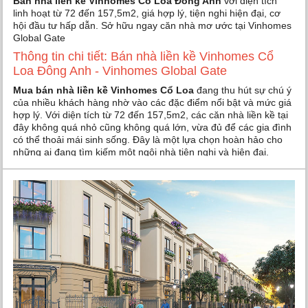
Bán nhà liền kề Vinhomes Cổ Loa Đông Anh
với diện tích
linh hoạt từ 72 đến 157,5m2, giá hợp lý, tiện nghi hiện đại, cơ
hội đầu tư hấp dẫn. Sở hữu ngay căn nhà mơ ước tại Vinhomes
Global Gate
Thông tin chi tiết: Bán nhà liền kề Vinhomes Cổ
Loa Đông Anh - Vinhomes Global Gate
Mua bán nhà liền kề Vinhomes Cổ Loa
đang thu hút sự chú ý
của nhiều khách hàng nhờ vào các đặc điểm nổi bật và mức giá
hợp lý. Với diện tích từ 72 đến 157,5m2, các căn nhà liền kề tại
đây không quá nhỏ cũng không quá lớn, vừa đủ để các gia đình
có thể thoải mái sinh sống. Đây là một lựa chọn hoàn hảo cho
những ai đang tìm kiếm một ngôi nhà tiện nghi và hiện đại.
Mua bán nhà liền kề Vinhomes Cổ Loa - Vinhomes
Global Gate: Ưu điểm
Mua nhà liền kề Vinhomes Cổ Loa Đông Anh
có mức giá
thấp hơn nhiều so với các căn biệt thự, đáp ứng được điều kiện
kinh tế của nhiều khách hàng. Đây chính là lý do khiến nhu cầu
về nhà liền kề tại dự án này luôn ở mức cao. Hơn nữa, các căn
nhà liền kề được thiết kế với kiến trúc hiện đại, sử dụng vật liệu
cao cấp như sơn chống thấm, ngói dán chắc chắn, hệ thống
cửa kính và cửa cuốn sang trọng.
Các căn nhà liền kề tại Vinhomes Global Gate được xây dựng
với nhiều diện tích khác nhau, phù hợp với nhu cầu và số lượng