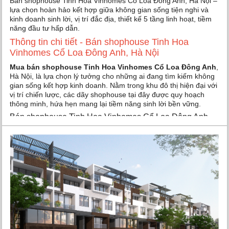
Bán shophouse Tinh Hoa Vinhomes Cổ Loa Đông Anh, Hà Nội –
lựa chọn hoàn hảo kết hợp giữa không gian sống tiện nghi và
kinh doanh sinh lời, vị trí đắc địa, thiết kế 5 tầng linh hoạt, tiềm
năng đầu tư hấp dẫn.
Thông tin chi tiết - Bán shophouse Tinh Hoa
Vinhomes Cổ Loa Đông Anh, Hà Nội
Mua bán shophouse Tinh Hoa Vinhomes Cổ Loa Đông Anh
,
Hà Nội, là lựa chọn lý tưởng cho những ai đang tìm kiếm không
gian sống kết hợp kinh doanh. Nằm trong khu đô thị hiện đại với
vị trí chiến lược, các dãy shophouse tại đây được quy hoạch
thông minh, hứa hẹn mang lại tiềm năng sinh lời bền vững.
Bán shophouse Tinh Hoa Vinhomes Cổ Loa Đông Anh -
Thiết kế linh hoạt, khai thác tối đa công năng
Mua bán shophouse Tinh Hoa Vinhomes Cổ Loa
mang đến
vị trí trung tâm trong khu đô thị, mà còn nằm gần trục đường lớn
với các tuyến giao thông thuận lợi. Shophouse tại đây bao gồm
hai loại diện tích: 75m² nằm trên đường nội khu rộng 13m, và
85m² tại trục đường chính rộng từ 20-25m. Vị trí này đảm bảo
lưu lượng cư dân và du khách đông đảo, tạo nên môi trường sôi
động cho các hoạt động kinh doanh, từ dịch vụ, ẩm thực đến
văn phòng công ty.
Shophouse Tinh Hoa Vinhomes Cổ Loa được xây dựng 5 tầng,
với mật độ xây dựng khoảng 80%, đảm bảo không gian rộng rãi