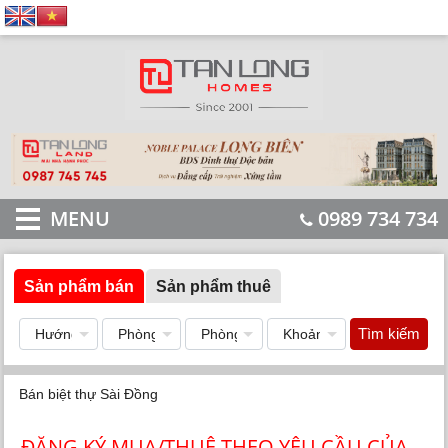
MENU
0989 734 734
Sản phẩm bán
Sản phẩm thuê
Tìm kiếm
Bán biệt thự Sài Đồng
ĐĂNG KÝ MUA/THUÊ THEO YÊU CẦU CỦA