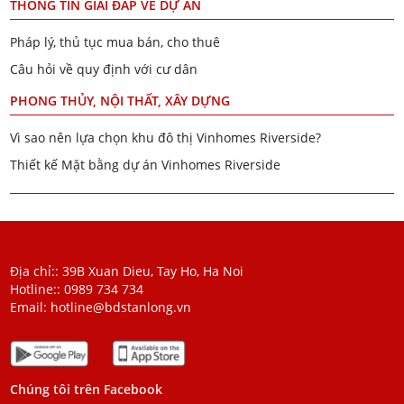
THÔNG TIN GIẢI ĐÁP VỀ DỰ ÁN
Pháp lý, thủ tục mua bán, cho thuê
Câu hỏi về quy định với cư dân
PHONG THỦY, NỘI THẤT, XÂY DỰNG
Vì sao nên lựa chọn khu đô thị Vinhomes Riverside?
Thiết kế Mặt bằng dự án Vinhomes Riverside
Địa chỉ:: 39B Xuan Dieu, Tay Ho, Ha Noi
Hotline::
0989 734 734
Email:
hotline@bdstanlong.vn
Chúng tôi trên Facebook