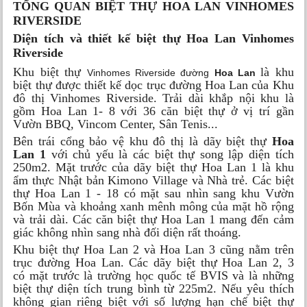
TỔNG QUAN BIỆT THỰ HOA LAN VINHOMES
RIVERSIDE
Diện tích và thiết kế biệt thự Hoa Lan Vinhomes
Riverside
Khu biệt thự
là khu
Vinhomes Riverside
đường
Hoa Lan
biệt thự được thiết kế dọc trục đường Hoa Lan của Khu
đô thị Vinhomes Riverside. Trải dài khắp nội khu là
gồm Hoa Lan 1- 8 với 36 căn biệt thự ở vị trí gần
Vườn BBQ, Vincom Center, Sân Tenis...
Bên trái cổng bảo vệ khu đô thị là dãy biệt thự
Hoa
Lan 1
với chủ yếu là các biệt thự song lập diện tích
250m2. Mặt trước của dãy biệt thự Hoa Lan 1 là khu
ẩm thực Nhật bản Kimono Village và Nhà trẻ. Các biệt
thự Hoa Lan 1 - 18 có mặt sau nhìn sang khu Vườn
Bốn Mùa và khoảng xanh mênh mông của mặt hồ rộng
và trải dài. Các căn biệt thự Hoa Lan 1 mang đến cảm
giác không nhìn sang nhà đối diện rất thoáng.
Khu biệt thự Hoa Lan 2 và Hoa Lan 3 cũng nằm trên
trục đường Hoa Lan. Các dãy biệt thự Hoa Lan 2, 3
có mặt trước là trường học quốc tế BVIS và là những
biệt thự diện tích trung bình từ 225m2. Nếu yêu thích
không gian riêng biệt với số lượng hạn chế biệt thự