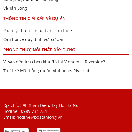
Về Tân Long
THÔNG TIN GIẢI ĐÁP VỀ DỰ ÁN
Pháp lý, thủ tục mua bán, cho thuê
Câu hỏi về quy định với cư dân
PHONG THỦY, NỘI THẤT, XÂY DỰNG
Vì sao nên lựa chọn khu đô thị Vinhomes Riverside?
Thiết kế Mặt bằng dự án Vinhomes Riverside
Địa chỉ:: 39B Xuan Dieu, Tay Ho, Ha Noi
Hotline::
0989 734 734
Email:
hotline@bdstanlong.vn