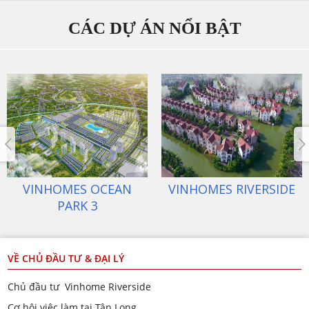
CÁC DỰ ÁN NỔI BẬT
VINHOMES OCEAN
VINHOMES RIVERSIDE
PARK 3
VỀ CHỦ ĐẦU TƯ & ĐẠI LÝ
Chủ đầu tư Vinhome Riverside
Cơ hội việc làm tại Tân Long