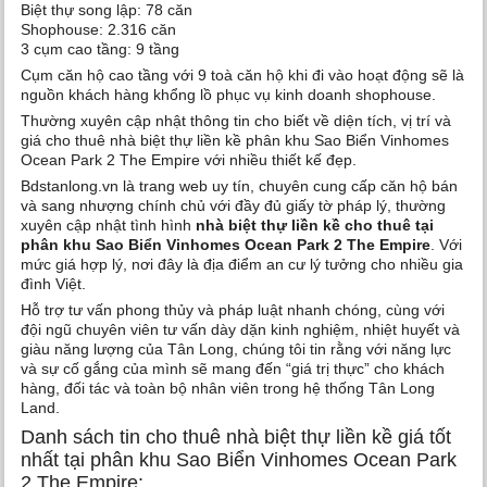
Biệt thự song lập: 78 căn
Shophouse: 2.316 căn
3 cụm cao tầng: 9 tầng
Cụm căn hộ cao tầng với 9 toà căn hộ khi đi vào hoạt động sẽ là
nguồn khách hàng khổng lồ phục vụ kinh doanh shophouse.
Thường xuyên cập nhật thông tin cho biết về diện tích, vị trí và
giá cho thuê nhà biệt thự liền kề phân khu Sao Biển Vinhomes
Ocean Park 2 The Empire với nhiều thiết kế đẹp.
Bdstanlong.vn là trang web uy tín, chuyên cung cấp căn hộ bán
và sang nhượng chính chủ với đầy đủ giấy tờ pháp lý, thường
xuyên cập nhật tình hình
nhà biệt thự liền kề cho thuê tại
phân khu Sao Biển Vinhomes Ocean Park 2 The Empire
. Với
mức giá hợp lý, nơi đây là địa điểm an cư lý tưởng cho nhiều gia
đình Việt.
Hỗ trợ tư vấn phong thủy và pháp luật nhanh chóng, cùng với
đội ngũ chuyên viên tư vấn dày dặn kinh nghiệm, nhiệt huyết và
giàu năng lượng của Tân Long, chúng tôi tin rằng với năng lực
và sự cố gắng của mình sẽ mang đến “giá trị thực” cho khách
hàng, đối tác và toàn bộ nhân viên trong hệ thống Tân Long
Land.
Danh sách tin cho thuê nhà biệt thự liền kề giá tốt
nhất tại phân khu Sao Biển Vinhomes Ocean Park
2 The Empire: