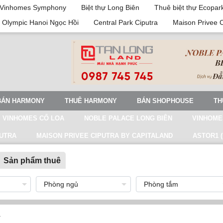
Vinhomes Symphony
Biệt thự Long Biên
Thuê biệt thự Ecopar
 Olympic Hanoi Ngọc Hồi
Central Park Ciputra
Maison Privee 
BÁN HARMONY
THUÊ HARMONY
BÁN SHOPHOUSE
TH
VINHOMES CỔ LOA
NOBLE PALACE LONG BIÊN
VINHOME
PUTRA
MAISON PRIVEE CIPUTRA BY CAPITALAND
ASTOR1 (
Sản phẩm thuê
a