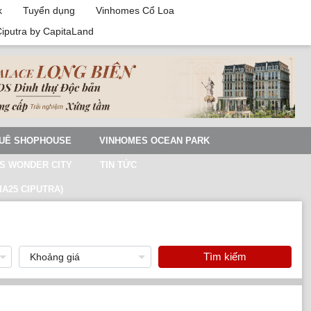
k
Tuyển dụng
Vinhomes Cổ Loa
Ciputra by CapitaLand
UÊ SHOPHOUSE
VINHOMES OCEAN PARK
S WONDER CITY
TIN TỨC
IA25 CIPUTRA)
Tìm kiếm