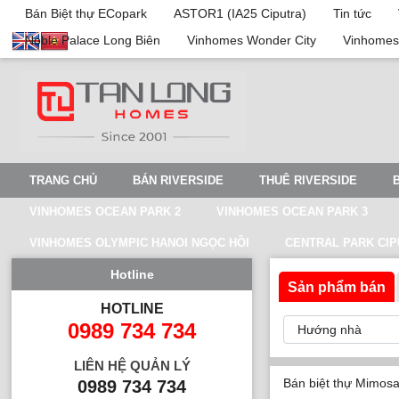
Bán Biệt thự ECopark
ASTOR1 (IA25 Ciputra)
Tin tức
Noble Palace Long Biên
Vinhomes Wonder City
Vinhomes
TRANG CHỦ
BÁN RIVERSIDE
THUÊ RIVERSIDE
VINHOMES OCEAN PARK 2
VINHOMES OCEAN PARK 3
VINHOMES OLYMPIC HANOI NGỌC HỒI
CENTRAL PARK CI
Hotline
Sản phẩm bán
HOTLINE
0989 734 734
LIÊN HỆ QUẢN LÝ
Bán biệt thự Mimos
0989 734 734