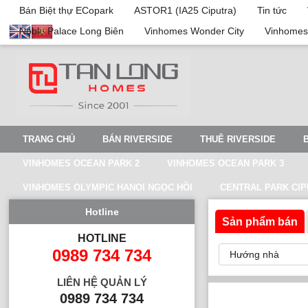
Bán Biệt thự ECopark
ASTOR1 (IA25 Ciputra)
Tin tức
Noble Palace Long Biên
Vinhomes Wonder City
Vinhomes
TRANG CHỦ
BÁN RIVERSIDE
THUÊ RIVERSIDE
VINHOMES OCEAN PARK 2
VINHOMES OCEAN PARK 3
VINHOMES OLYMPIC HANOI NGỌC HỒI
CENTRAL PARK CI
Hotline
Sản phẩm bán
HOTLINE
0989 734 734
LIÊN HỆ QUẢN LÝ
0989 734 734