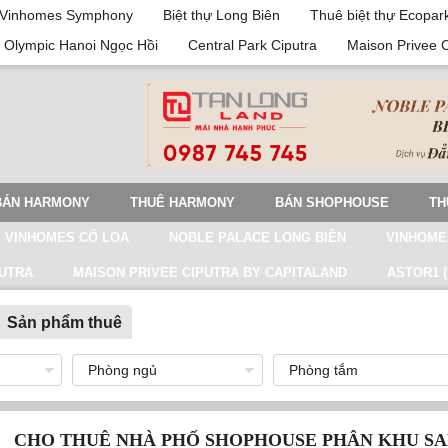
Vinhomes Symphony
Biệt thự Long Biên
Thuê biệt thự Ecopar
 Olympic Hanoi Ngọc Hồi
Central Park Ciputra
Maison Privee 
BÁN HARMONY
THUÊ HARMONY
BÁN SHOPHOUSE
TH
VINHOMES CỔ LOA
NOBLE PALACE LONG BIÊN
VINHOME
PUTRA
MAISON PRIVEE CIPUTRA BY CAPITALAND
ASTOR1 (
Sản phẩm thuê
CHO THUÊ NHÀ PHỐ SHOPHOUSE PHÂN KHU S