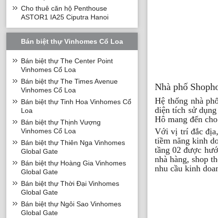
Cho thuê căn hộ Penthouse
ASTOR1 IA25 Ciputra Hanoi
Bán biệt thự Vinhomes Cổ Loa
Bán biệt thự The Center Point
Vinhomes Cổ Loa
Bán biệt thự The Times Avenue
Nhà phố Shoph
Vinhomes Cổ Loa
Hệ thống nhà ph
Bán biệt thự Tinh Hoa Vinhomes Cổ
diện tích sử dụn
Loa
Hô mang đến cho 
Bán biệt thự Thịnh Vượng
Với vị trí đắc đị
Vinhomes Cổ Loa
tiềm năng kinh do
Bán biệt thự Thiên Nga Vinhomes
tầng 02 được hướn
Global Gate
nhà hàng, shop th
Bán biệt thự Hoàng Gia Vinhomes
nhu cầu kinh doa
Global Gate
Bán biệt thự Thời Đại Vinhomes
Global Gate
Bán biệt thự Ngôi Sao Vinhomes
Global Gate