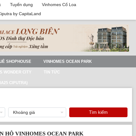
k
Tuyển dụng
Vinhomes Cổ Loa
Ciputra by CapitaLand
UÊ SHOPHOUSE
VINHOMES OCEAN PARK
S WONDER CITY
TIN TỨC
IA25 CIPUTRA)
Tìm kiếm
AN HÔ VINHOMES OCEAN PARK