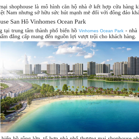
ại shophouse là mô hình căn hộ nhà ở kết hợp cửa hàng ki
iệt Nam nhưng sở hữu sức hút mạnh mẽ đối với đông đảo khá
house San Hô Vinhomes Ocean Park
ng tại trung tâm thành phố biển hồ
- nhà
Vinhomes Ocean Park
phẩm đẳng cấp mang đến nguồn lợi vượt trội cho khách hàng.
ên biển hồ rộng lớn, tổ hợp nhà phố thương mại shophouse ph