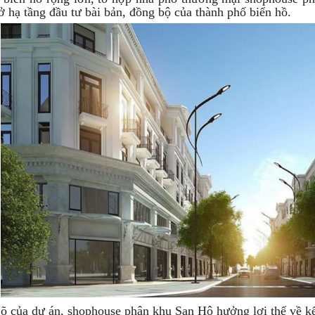
ở hạ tầng đầu tư bài bản, đồng bộ của thành phố biển hồ.
gõ của dự án, shophouse phân khu San Hô hưởng lợi thế về kế