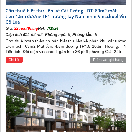
Cần thuê biệt thự liền kề Cát Tường - DT: 63m2 mặt
tiền 4.5m đường TP4 hướng Tây Nam nhìn Vinschool Vin
Cổ Loa
Giá:
22triệu/tháng
Ref:
VI1924
63 m2,
6,
5
Diện tích đất:
Phòng ngủ:
Phòng tắm:
Cho thuê hoàn thiện cơ bản biệt thư liền kề phân khu cát tường
Diện tích: 63m2 Mặt tiền: 4,5m đường TP4.5 20,5m Hướng: TN
Tiện ích: Đối diện vinschool, gần khu 36 phố phường Giá: 22tr
Chi tiết
Thêm vào giỏ hàng