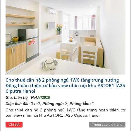
Phòng giải trí Vinhomes Riverside
Biệt thự Vinhomes Riverside
được thiết kế sang trọng,
yên tĩnh mang đến cho quý khách không gian sống thanh
Cho thuê căn hộ 2 phòng ngủ 1WC tầng trung hướng
bình.
Đông hoàn thiện cơ bản view nhìn nội khu ASTOR1 IA25
Ciputra Hanoi
,
Giá:
Liên hệ
Ref:
VI2010
0 m2,
2,
1
Diện tích đất:
Phòng ngủ:
Phòng tắm:
Cho thuê căn hộ 2 phòng ngủ 1WC tầng trung hoàn thiện cơ
bản view nhìn nội khu ASTOR1 IA25 Ciputra Hanoi
Chi tiết
Thêm vào giỏ hàng