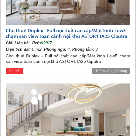
Cho thuê Duplex - Full nội thất cao cấp/Mặt kính LowE
chạm sàn view toàn cảnh nội khu ASTOR1 IA25 Ciputra
,
Giá:
Liên hệ
Ref:
VI2017
0 m2,
4,
3
Diện tích đất:
Phòng ngủ:
Phòng tắm:
Cho thuê Duplex - Full nội thất cao cấp/Mặt kính LowE chạm
sàn view toàn cảnh nội khu ASTOR1 IA25 Ciputra
Cảnh vườn BBQ
Chi tiết
Thêm vào giỏ hàng
Ấn tượng nhất là sân golf đẳng cấp của khu đô thị. Sân
golf được thiết kế rộng tới 6.526m2 với 20 làn tập được
trang bị đầy đủ các thiết bị hiện đại theo tiêu chuẩn thế
giới, thỏa mãn niềm yêu thích của những tay golf hạng
sang.