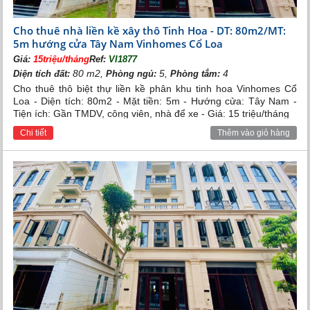
Cho thuê nhà liền kề xây thô Tinh Hoa - DT: 80m2/MT:
5m hướng cửa Tây Nam Vinhomes Cổ Loa
Giá:
15triệu/tháng
Ref:
VI1877
80 m2,
5,
4
Diện tích đất:
Phòng ngủ:
Phòng tắm:
Cho thuê thô biệt thự liền kề phân khu tinh hoa Vinhomes Cổ
Loa - Diện tích: 80m2 - Mặt tiền: 5m - Hướng cửa: Tây Nam -
Tiện ích: Gần TMDV, công viên, nhà để xe - Giá: 15 triệu/tháng
Chi tiết
Thêm vào giỏ hàng