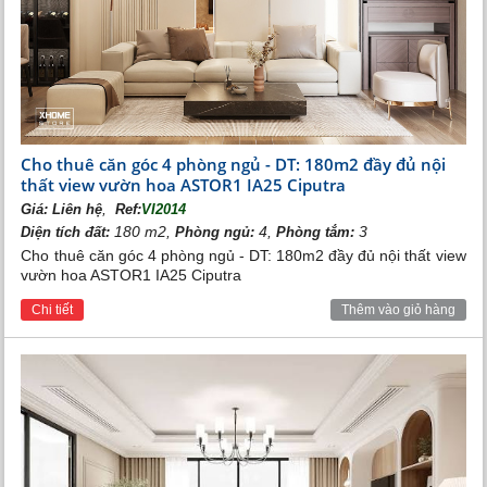
đến không gian sống trong lành và nâng cao sức khỏe
cho người dân sống tại đây.
Cho thuê căn góc 4 phòng ngủ - DT: 180m2 đầy đủ nội
thất view vườn hoa ASTOR1 IA25 Ciputra
,
Giá:
Liên hệ
Ref:
VI2014
180 m2,
4,
3
Diện tích đất:
Phòng ngủ:
Phòng tắm:
Cho thuê căn góc 4 phòng ngủ - DT: 180m2 đầy đủ nội thất view
vườn hoa ASTOR1 IA25 Ciputra
Chi tiết
Thêm vào giỏ hàng
Thả đèn
Thiết kế biệt thự Vinhomes Riverside
Bên trong
nhà Vinhomes Riverside
được thiết kế theo
phong cách bán cổ điển, vẻ đẹp sang trọng nhưng
không kém phần hiện đại, toát lên sự độc đáo tinh tế của
căn biệt thự. Các yếu tố hướng nắng, hướng gió, phong