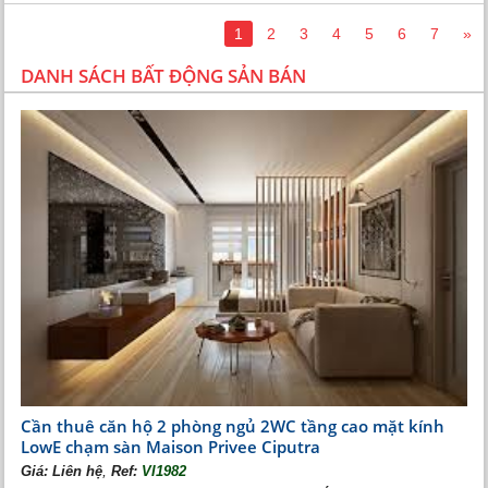
1
2
3
4
5
6
7
»
DANH SÁCH BẤT ĐỘNG SẢN BÁN
Thiết kế không gian biệt thự
Cần thuê căn hộ 2 phòng ngủ 2WC tầng cao mặt kính
LowE chạm sàn Maison Privee Ciputra
,
Giá:
Liên hệ
Ref:
VI1982