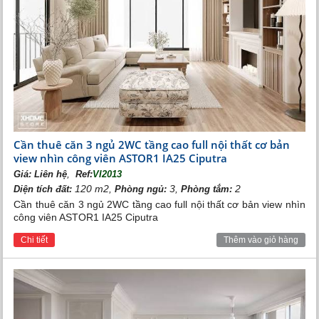
thủy theo bản mệnh chủ nhân đều được các kiến trúc sư
tài ba của Vingroup thiết kế đầy khoa học, mang đến
không gian sống đẳng cấp, giao hòa với thiên nhiên.
Nội thất trong căn biệt thự là các sản phẩm đến từ những
thương hiệu đẳng cấp thế giới với sự phối hợp hài hòa,
khoa học, đáp ứng nhu cầu thiết yếu của cuộc sống gia
chủ.
Cần thuê căn 3 ngủ 2WC tầng cao full nội thất cơ bản
view nhìn công viên ASTOR1 IA25 Ciputra
,
Giá:
Liên hệ
Ref:
VI2013
120 m2,
3,
2
Diện tích đất:
Phòng ngủ:
Phòng tắm:
Cần thuê căn 3 ngủ 2WC tầng cao full nội thất cơ bản view nhìn
công viên ASTOR1 IA25 Ciputra
Chi tiết
Thêm vào giỏ hàng