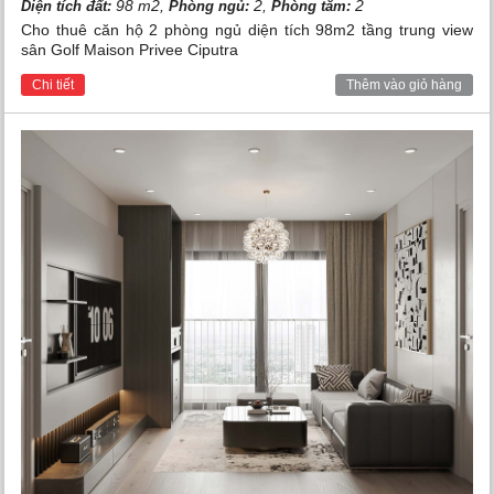
98 m2,
2,
2
Diện tích đất:
Phòng ngủ:
Phòng tắm:
Cho thuê căn hộ 2 phòng ngủ diện tích 98m2 tầng trung view
sân Golf Maison Privee Ciputra
Chi tiết
Thêm vào giỏ hàng
Thiết kế không gian phòng ngủ biệt thự Vinhomes
Riverside
Không gian sống sang trọng, tiện ích đẳng cấp và cảnh
quan tuyệt đẹp đã tạo nên một chốn an cư hoàn hảo ven
sông trong lòng Thủ đô Hà Nội.
Khu biệt thự Vinhomes
Riverside
chắc chắn sẽ là lựa chọn thông thái không chỉ
cho những quý khách hạng sang mà còn cho cả những
nhà đầu tư có tiềm lực tài chính.
Thời điểm hiện tại,
dự án Vinhomes Riverside
chỉ còn
nguồn hàng mua bán, chuyển nhượng và cho thuê. Quý
khách hàng có nhu cầu sở hữu hoặc thuê nhà, biệt thự tại
đây hãy xem các lựa chọn dưới đây:
Bán biệt thự Vinhomes Riverside
Cho thuê biệt thự Vinhomes Riverside