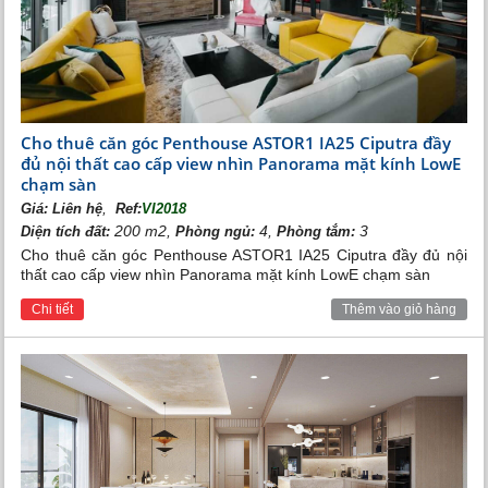
còn có trường học, bệnh viện đều theo chuẩn quốc tế
mang thương hiệu Vingroup, bể bơi, phòng tập Gym,
trung tâm thương mại Vincom Center Long Biên....
Cho thuê căn góc Penthouse ASTOR1 IA25 Ciputra đầy
đủ nội thất cao cấp view nhìn Panorama mặt kính LowE
chạm sàn
,
Giá:
Liên hệ
Ref:
VI2018
200 m2,
4,
3
Diện tích đất:
Phòng ngủ:
Phòng tắm:
Cho thuê căn góc Penthouse ASTOR1 IA25 Ciputra đầy đủ nội
thất cao cấp view nhìn Panorama mặt kính LowE chạm sàn
Vincom Center Long Biên
Chi tiết
Thêm vào giỏ hàng
Các khu vui chơi cho trẻ em được bố trí quanh
khu đô thị,
đáp ứng nhu cầu cho những quý cư dân nhí ở mọi lúc
mọi nơi
. Tiện ích đẳng cấp khác là vườn nướng BBQ
rộng tới 10.000 m2 ngay cạnh khu biệt thự để cư dân
thưởng thức những buổi camping cuối tuần.