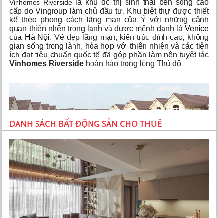
là khu đô thị sinh thái bên sông cao
Vinhomes Riverside
cấp do Vingroup làm chủ đầu tư. Khu biệt thự được thiết
kế theo phong cách lãng mạn của Ý với những cảnh
quan thiên nhên trong lành và được mệnh danh là
Venice
của Hà Nội
. Vẻ đẹp lãng mạn, kiến trúc đỉnh cao, không
gian sống trong lành, hòa hợp với thiên nhiên và các tiện
ích đạt tiêu chuẩn quốc tế đã góp phần làm nên tuyệt tác
Vinhomes Riverside
hoàn hảo trong lòng Thủ đô.
DANH SÁCH BẤT ĐỘNG SẢN CHO THUÊ
Tổng quan biệt thự Vinhomes Riverside Long Biên
TỔNG QUAN BIỆT THỰ VINHOMES