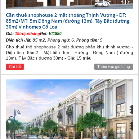
Cần thuê shophouse 2 mặt thoáng Thịnh Vượng - DT:
85m2/MT: 5m Đông Nam (đường 13m), Tây Bắc (đường
30m) Vinhomes Cổ Loa
Giá:
15triệu/tháng
Ref:
VI1880
85 m2,
6,
5
Diện tích đất:
Phòng ngủ:
Phòng tắm:
Cho thuê thô shophouse 2 mặt đường phân khu thịnh vượng -
Diện tích: 85m2 - Mặt tiền: 5m - Hướng : Đông Nam ( đường
13m), Tây Bắc ( đường 30m) - Giá: 15 triệu
Chi tiết
Thêm vào giỏ hàng