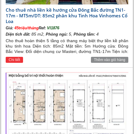
Cho thuê nhà liền kề hướng cửa Đông Bắc đường TN1-
17m - MT5m/DT: 85m2 phân khu Tinh Hoa Vinhomes Cổ
Loa
Giá:
45triệu/tháng
Ref:
VI1876
85 m2,
5,
4
Diện tích đất:
Phòng ngủ:
Phòng tắm:
Cho thuê hoàn thiện 5 tầng có thang máy biệt thự liền kề phân
khu tinh hoa Diện tích: 85m2 Mặt tiền: 5m Hướng cửa: Đông
Bắc View: Đối diện chung cư Masteri, đường TN1-17m Tiện ích:
Gần công viên nội khu, TMDV, QL5 Giá: 45tr
Chi tiết
Thêm vào giỏ hàng