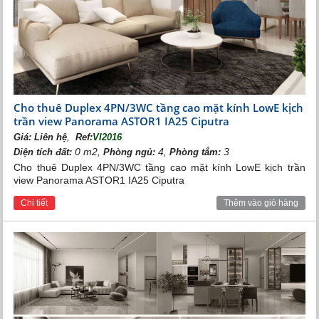
Cho thuê Duplex 4PN/3WC tầng cao mặt kính LowE kịch
trần view Panorama ASTOR1 IA25 Ciputra
Sân golf Vinhomes Riveside
,
Giá:
Liên hệ
Ref:
VI2016
0 m2,
4,
3
Diện tích đất:
Phòng ngủ:
Phòng tắm:
Cho thuê Duplex 4PN/3WC tầng cao mặt kính LowE kịch trần
view Panorama ASTOR1 IA25 Ciputra
Chi tiết
Thêm vào giỏ hàng