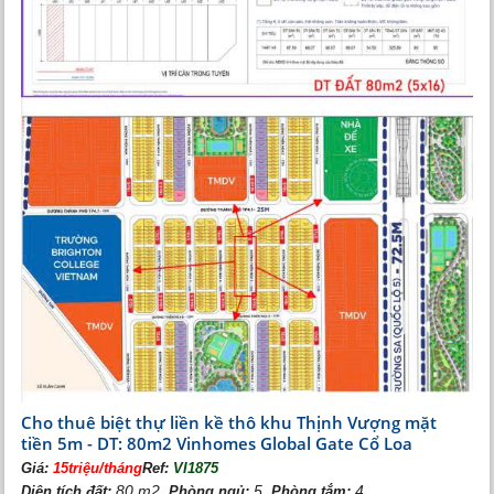
Cho thuê biệt thự liền kề thô khu Thịnh Vượng mặt
tiền 5m - DT: 80m2 Vinhomes Global Gate Cổ Loa
Giá:
15triệu/tháng
Ref:
VI1875
80 m2,
5,
4
Diện tích đất:
Phòng ngủ:
Phòng tắm: