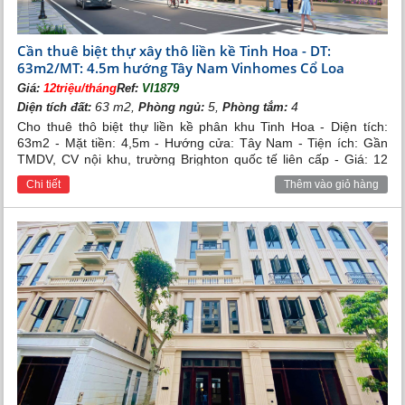
Cần thuê biệt thự xây thô liền kề Tinh Hoa - DT:
63m2/MT: 4.5m hướng Tây Nam Vinhomes Cổ Loa
Giá:
12triệu/tháng
Ref:
VI1879
63 m2,
5,
4
Diện tích đất:
Phòng ngủ:
Phòng tắm:
Cho thuê thô biệt thự liền kề phân khu Tinh Hoa - Diện tích:
63m2 - Mặt tiền: 4,5m - Hướng cửa: Tây Nam - Tiện ích: Gần
TMDV, CV nội khu, trường Brighton quốc tế liên cấp - Giá: 12
triệu/tháng
Chi tiết
Thêm vào giỏ hàng