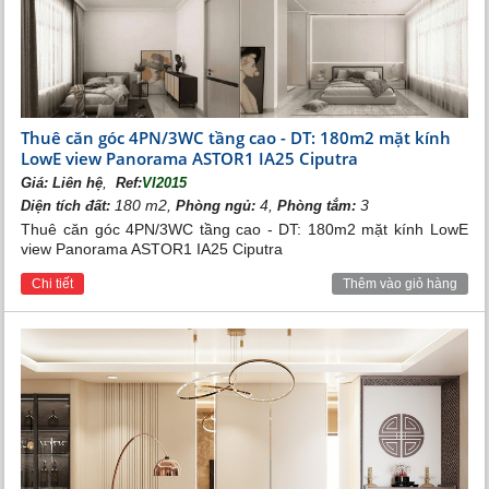
Khu vực bể bơi
Rạp chiếu phim Platinum Cineplex tại Vincom Center
2
Long Biên có tổng diện tích lên đến 3.400m
với 7 phòng
chiếu phim và hơn 1.300 chỗ ngồi
Thuê căn góc 4PN/3WC tầng cao - DT: 180m2 mặt kính
LowE view Panorama ASTOR1 IA25 Ciputra
,
Giá:
Liên hệ
Ref:
VI2015
180 m2,
4,
3
Diện tích đất:
Phòng ngủ:
Phòng tắm:
Thuê căn góc 4PN/3WC tầng cao - DT: 180m2 mặt kính LowE
view Panorama ASTOR1 IA25 Ciputra
Chi tiết
Thêm vào giỏ hàng
Rạp chiếu phim
Hệ thống các sông hồ cùng với cây xanh rộng gần
600.000m2 tạo nên một quần thể kiến trúc xanh, mang