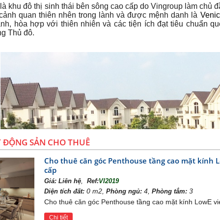
là khu đô thị sinh thái bên sông cao cấp do Vingroup làm chủ đ
cảnh quan thiên nhên trong lành và được mệnh danh là
Venic
ành, hòa hợp với thiên nhiên và các tiện ích đạt tiêu chuẩn q
ng Thủ đô.
T ĐỘNG SẢN CHO THUÊ
Cho thuê căn góc Penthouse tầng cao mặt kính 
cấp
,
Giá:
Liên hệ
Ref:
VI2019
0 m2,
4,
3
Diện tích đất:
Phòng ngủ:
Phòng tắm:
Cho thuê căn góc Penthouse tầng cao mặt kính LowE vi
Chi tiết