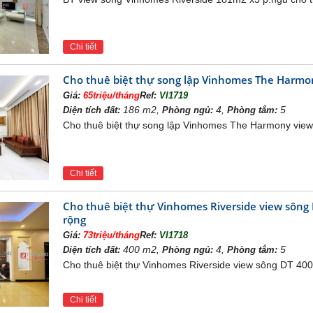
Khu vực bể bơi
Chi tiết
atinum Cineplex tại Vincom Center Long Biên có tổng diện tíc
ngồi
Cho thuê biệt thự song lập Vinhomes The Harmon
Giá:
65triệu/tháng
Ref:
VI1719
186 m2,
4,
5
Diện tích đất:
Phòng ngủ:
Phòng tắm:
Cho thuê biệt thự song lập Vinhomes The Harmony view 
Chi tiết
Cho thuê biệt thự Vinhomes Riverside view sông 
rộng
Giá:
73triệu/tháng
Ref:
VI1718
400 m2,
4,
5
Diện tích đất:
Phòng ngủ:
Phòng tắm:
Cho thuê biệt thự Vinhomes Riverside view sông DT 400m
Chi tiết