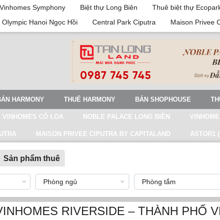
Vinhomes Symphony
Biệt thự Long Biên
Thuê biệt thự Ecopar
 Olympic Hanoi Ngọc Hồi
Central Park Ciputra
Maison Privee 
BÁN HARMONY
THUÊ HARMONY
BÁN SHOPHOUSE
TH
VINHOMES CỔ LOA
NOBLE PALACE LONG BIÊN
VINHOME
PUTRA
MAISON PRIVEE CIPUTRA BY CAPITALAND
ASTOR1 (
Sản phẩm thuê
VINHOMES RIVERSIDE – THÀNH PHỐ V