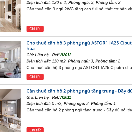
120 m2,
3,
2
Diện tích đất:
Phòng ngủ:
Phòng tắm:
Cần thuê căn 3 ngủ 2WC tầng cao full nội thất cơ bản 
Chi tiết
Cho thuê căn hộ 3 phòng ngủ ASTOR1 IA25 Ciputr
hòa
,
Giá:
Liên hệ
Ref:
VI2012
110 m2,
3,
2
Diện tích đất:
Phòng ngủ:
Phòng tắm:
Cho thuê căn hộ 3 phòng ngủ ASTOR1 IA25 Ciputra chưa 
Chi tiết
Cần thuê căn hộ 2 phòng ngủ tầng trung - Đầy đủ
,
Giá:
Liên hệ
Ref:
VI2011
Cảnh vườn BBQ
0 m2,
2,
1
Diện tích đất:
Phòng ngủ:
Phòng tắm:
sân golf đẳng cấp của khu đô thị. Sân golf được thiết kế rộng t
Cần thuê căn hộ 2 phòng ngủ tầng trung - Đầy đủ nội t
hiện đại theo tiêu chuẩn thế giới, thỏa mãn niềm yêu th
Chi tiết