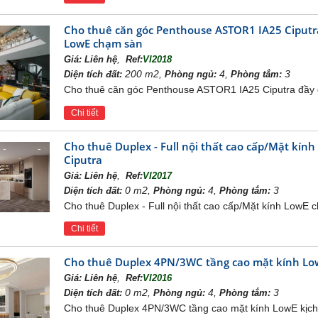
Cho thuê căn góc Penthouse ASTOR1 IA25 Ciputra
LowE chạm sàn
Tổng quan biệt thự Vinhomes River
,
Giá:
Liên hệ
Ref:
VI2018
200 m2,
4,
3
Diện tích đất:
Phòng ngủ:
Phòng tắm:
 BIỆT THỰ VINHOMES RIVERSIDE LONG 
Cho thuê căn góc Penthouse ASTOR1 IA25 Ciputra đầy 
ng khu biệt thự Vinhomes Riverside
Chi tiết
nằm ở cửa ngõ phía Đông Bắc Thủ đô Hà Nội, cách trung
rside
n 4 phường của quận Long Biên: Việt Hưng, Phúc Lợi, Phúc Đ
Cho thuê Duplex - Full nội thất cao cấp/Mặt kí
nh trọng điểm của
thủ đô Hà Nội. Xung quanh dự án
có hệ thống
Ciputra
ư dân.
,
Giá:
Liên hệ
Ref:
VI2017
omes Riverside
rộng 183,5 ha được chia làm 5 phân khu biệt 
Sữa, Khu biệt thự Hoa Lan, Khu biệt thự Bằng Lăng, Khu biệt
0 m2,
4,
3
Diện tích đất:
Phòng ngủ:
Phòng tắm:
Cho thuê Duplex - Full nội thất cao cấp/Mặt kính LowE
có diện tích từ 111 m2 – 2.000 m2 đáp ứng được các nhu cầu đa 
m ở vị trí đắc địa nhất trong chuỗi dự án biệt thự Vinh
Chi tiết
iệt thự Vinhomes Riverside
còn có trường học, bệnh viện đề
ung tâm thương mại Vincom Center Long Biên....
Cho thuê Duplex 4PN/3WC tầng cao mặt kính Low
,
Giá:
Liên hệ
Ref:
VI2016
0 m2,
4,
3
Diện tích đất:
Phòng ngủ:
Phòng tắm:
Cho thuê Duplex 4PN/3WC tầng cao mặt kính LowE kịch