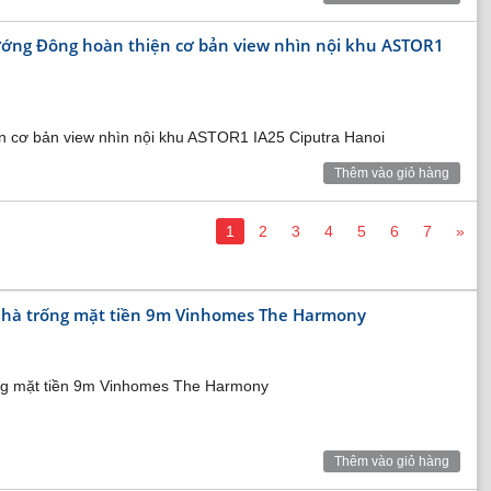
ớng Đông hoàn thiện cơ bản view nhìn nội khu ASTOR1
n cơ bản view nhìn nội khu ASTOR1 IA25 Ciputra Hanoi
Thêm vào giỏ hàng
1
2
3
4
5
6
7
»
nhà trống mặt tiền 9m Vinhomes The Harmony
ng mặt tiền 9m Vinhomes The Harmony
Thêm vào giỏ hàng
ide