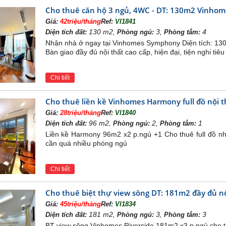
Cho thuê căn hộ 3 ngủ, 4WC - DT: 130m2 Vinhom
Giá:
42triệu/tháng
Ref:
VI1841
130 m2,
3,
4
Diện tích đất:
Phòng ngủ:
Phòng tắm:
Nhận nhà ở ngay tại Vinhomes Symphony Diện tích: 130m
Bàn giao đầy đủ nội thất cao cấp, hiện đại, tiện nghi tiê
Chi tiết
Cho thuê liền kề Vinhomes Harmony full đồ nội th
Giá:
28triệu/tháng
Ref:
VI1840
96 m2,
2,
1
Diện tích đất:
Phòng ngủ:
Phòng tắm:
Liền kề Harmony 96m2 x2 p.ngủ +1 Cho thuê full đồ như
cần quá nhiều phòng ngủ
Chi tiết
Cho thuê biệt thự view sông DT: 181m2 đầy đủ nộ
Giá:
45triệu/tháng
Ref:
VI1834
181 m2,
3,
3
Diện tích đất:
Phòng ngủ:
Phòng tắm:
BT view sông Vinhomes Riverside 181m2 x3 p.ngủ cho thuê