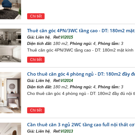
Chi tiết
Thuê căn góc 4PN/3WC tầng cao - DT: 180m2 mặt
,
Giá:
Liên hệ
Ref:
VI2015
180 m2,
4,
3
Diện tích đất:
Phòng ngủ:
Phòng tắm:
Thuê căn góc 4PN/3WC tầng cao - DT: 180m2 mặt kính
Chi tiết
Cho thuê căn góc 4 phòng ngủ - DT: 180m2 đầy đ
ng Biên
,
Giá:
Liên hệ
Ref:
VI2014
180 m2,
4,
3
Diện tích đất:
Phòng ngủ:
Phòng tắm:
cho trẻ em được bố trí quanh
khu đô thị, đáp ứng nhu cầu cho 
ng BBQ rộng tới 10.000 m2 ngay cạnh khu biệt thự để cư dân 
Cho thuê căn góc 4 phòng ngủ - DT: 180m2 đầy đủ nội 
Chi tiết
Cần thuê căn 3 ngủ 2WC tầng cao full nội thất c
,
Giá:
Liên hệ
Ref:
VI2013