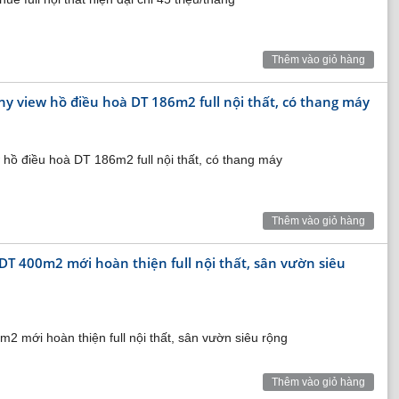
Thêm vào giỏ hàng
2
h lên đến 3.400m
với 7 phòng chiếu phim và hơn 1.300 chỗ
y view hồ điều hoà DT 186m2 full nội thất, có thang máy
hồ điều hoà DT 186m2 full nội thất, có thang máy
Thêm vào giỏ hàng
DT 400m2 mới hoàn thiện full nội thất, sân vườn siêu
2 mới hoàn thiện full nội thất, sân vườn siêu rộng
Thêm vào giỏ hàng