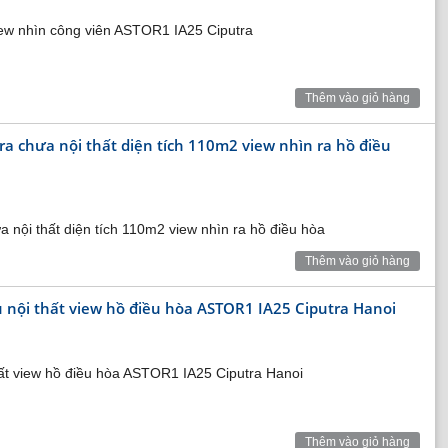
view nhìn công viên ASTOR1 IA25 Ciputra
Thêm vào giỏ hàng
a chưa nội thất diện tích 110m2 view nhìn ra hồ điều
nội thất diện tích 110m2 view nhìn ra hồ điều hòa
Thêm vào giỏ hàng
 nội thất view hồ điều hòa ASTOR1 IA25 Ciputra Hanoi
ới 6.526m2 với 20 làn tập được trang bị đầy đủ các thiết bị
hất view hồ điều hòa ASTOR1 IA25 Ciputra Hanoi
ích của những tay golf hạng sang.
Thêm vào giỏ hàng