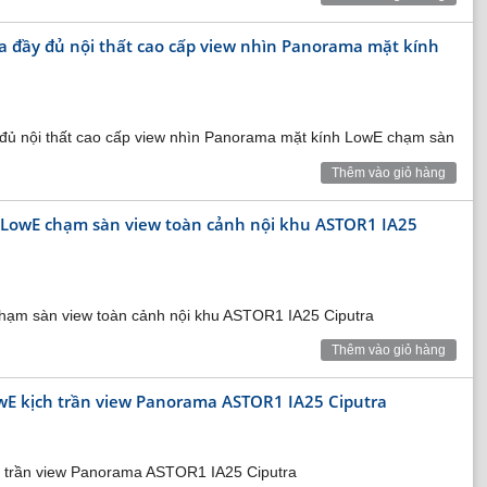
 đầy đủ nội thất cao cấp view nhìn Panorama mặt kính
side Long Biên
BIÊN
đủ nội thất cao cấp view nhìn Panorama mặt kính LowE chạm sàn
Thêm vào giỏ hàng
 tâm Hà Nội và hồ Hoàn Kiếm chưa đầy 6,5km. Toàn bộ dự
ồng và Sài Đồng. Khu đô thị cách chân cầu Chương Dương
nh LowE chạm sàn view toàn cảnh nội khu ASTOR1 IA25
 giao thông đường bộ hiện đại, đáp ứng nhu cầu đi lại, vận
thự đặt tên theo các loài hoa: Khu biệt thự Hoa Anh Đào,
 thự Hoa Phượng.
 chạm sàn view toàn cảnh nội khu ASTOR1 IA25 Ciputra
dạng để ở cho nhiều thế hệ trong gia đình.
omes của Tập đoàn Vingroup. Quần thể khu đô thị của
Thêm vào giỏ hàng
u theo chuẩn quốc tế mang thương hiệu Vingroup, bể bơi,
E kịch trần view Panorama ASTOR1 IA25 Ciputra
 trần view Panorama ASTOR1 IA25 Ciputra