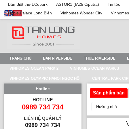
Bán Biệt thự ECopark
ASTOR1 (IA25 Ciputra)
Tin tức
Noble Palace Long Biên
Vinhomes Wonder City
Vinhomes
TRANG CHỦ
BÁN RIVERSIDE
THUÊ RIVERSIDE
VINHOMES OCEAN PARK 2
VINHOMES OCEAN PARK 3
VINHOMES OLYMPIC HANOI NGỌC HỒI
CENTRAL PARK CI
Hotline
Sản phẩm bán
HOTLINE
0989 734 734
LIÊN HỆ QUẢN LÝ
0989 734 734