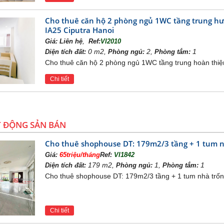
Cho thuê căn hộ 2 phòng ngủ 1WC tầng trung hư
IA25 Ciputra Hanoi
,
Giá:
Liên hệ
Ref:
VI2010
0 m2,
2,
1
Diện tích đất:
Phòng ngủ:
Phòng tắm:
Cho thuê căn hộ 2 phòng ngủ 1WC tầng trung hoàn thiệ
Chi tiết
T ĐỘNG SẢN BÁN
Cho thuê shophouse DT: 179m2/3 tầng + 1 tum 
Giá:
65triệu/tháng
Ref:
VI1842
179 m2,
1,
1
Diện tích đất:
Phòng ngủ:
Phòng tắm:
Cho thuê shophouse DT: 179m2/3 tầng + 1 tum nhà trố
Chi tiết
Sân golf Vinhomes Rives